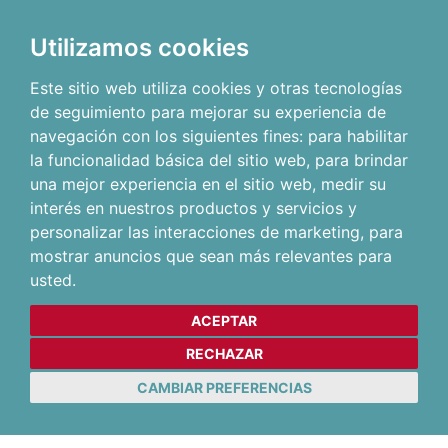
Utilizamos cookies
Este sitio web utiliza cookies y otras tecnologías
de seguimiento para mejorar su experiencia de
navegación con los siguientes fines:
para habilitar
la funcionalidad básica del sitio web
,
para brindar
una mejor experiencia en el sitio web
,
medir su
interés en nuestros productos y servicios y
personalizar las interacciones de marketing
,
para
mostrar anuncios que sean más relevantes para
usted
.
ACEPTAR
RECHAZAR
CAMBIAR PREFERENCIAS