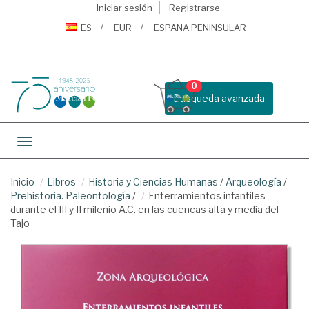
Iniciar sesión
Registrarse
ES
EUR
ESPAÑA PENINSULAR
0
Busqueda avanzada
Toggle navigation
Inicio
Libros
Historia y Ciencias Humanas
/
Arqueología
/
Prehistoria. Paleontología
/
Enterramientos infantiles
durante el III y II milenio A.C. en las cuencas alta y media del
Tajo