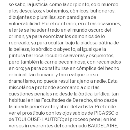
se sabe, la justicia, como la serpiente, solo muerde
a los descalzos; y bohemios, cómicos, buhoneros,
dibujantes o plumillas, son paradigma de
vulnerabilidad. Por el contrario, en otras ocasiones,
el arte se ha adentrado en el mundo oscuro del
crimen, ya para exorcizar los demonios de lo
recreado; ya para ocultar, bajo la piadosa pátina de
la belleza, lo sórdido o abyecto, al igual que la
pintura barroca recubre calaveras y esqueletos,
pero también la carne pecaminosa, con recamados
en oro; ya para constituirse en cómplice del hecho
criminal, tan humano y tan real que, en su
dramatismo, no puede resultar ajeno a nadie. Esta
miscelánea pretende acercarse a ciertas
cuestiones penales no desde la óptica jurídica, tan
habitual en las Facultades de Derecho, sino desde
la mirada penetrante y libre del artista. Pretende
ver el prostíbulo con los ojos sabios de PICASSO o
de TOULOUSE-LAUTREC; el proceso penal, en los
versos irreverentes del condenado BAUDELAIRE;