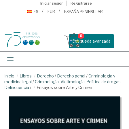
Iniciar sesión
Registrarse
ES
EUR
ESPAÑA PENINSULAR
0
Busqueda avanzada
Toggle navigation
Inicio
Libros
Derecho
/
Derecho penal
/
Criminología y
medicina legal
/
Criminología. Victimología. Política de drogas.
Delincuencia
/
Ensayos sobre Arte y Crimen