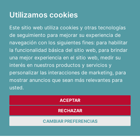
Utilizamos cookies
Este sitio web utiliza cookies y otras tecnologías
de seguimiento para mejorar su experiencia de
navegación con los siguientes fines:
para habilitar
la funcionalidad básica del sitio web
,
para brindar
una mejor experiencia en el sitio web
,
medir su
interés en nuestros productos y servicios y
personalizar las interacciones de marketing
,
para
mostrar anuncios que sean más relevantes para
usted
.
ACEPTAR
RECHAZAR
CAMBIAR PREFERENCIAS