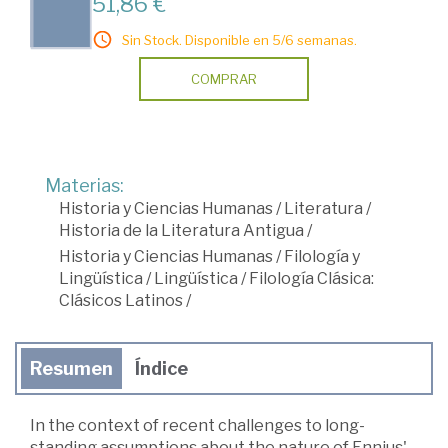
51,86 €
Sin Stock. Disponible en 5/6 semanas.
COMPRAR
Materias:
Historia y Ciencias Humanas
/
Literatura
/
Historia de la Literatura Antigua
/
Historia y Ciencias Humanas
/
Filología y
Lingüística
/
Lingüística
/
Filología Clásica:
Clásicos Latinos
/
Resumen
Índice
In the context of recent challenges to long-
standing assumptions about the nature of Ennius'