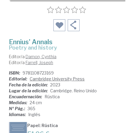
Ennius' Annals
poetry and history
Editor/a
Damon, Cynthia
Editor/a
Farrell, Joseph
ISBN:
9781108723169
Editorial:
Cambridge University Press
Fecha de la edición:
2023
Lugar de la edición:
Cambridge. Reino Unido
Encuadernación:
Rústica
Medidas:
24 cm
Nº Pág.:
365
Idiomas:
Inglés
Papel: Rústica