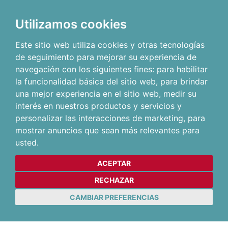
Utilizamos cookies
Este sitio web utiliza cookies y otras tecnologías
de seguimiento para mejorar su experiencia de
navegación con los siguientes fines:
para habilitar
la funcionalidad básica del sitio web
,
para brindar
una mejor experiencia en el sitio web
,
medir su
interés en nuestros productos y servicios y
personalizar las interacciones de marketing
,
para
mostrar anuncios que sean más relevantes para
usted
.
ACEPTAR
RECHAZAR
CAMBIAR PREFERENCIAS