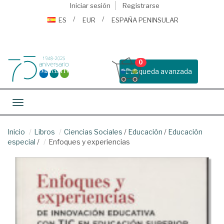
Iniciar sesión
Registrarse
ES
EUR
ESPAÑA PENINSULAR
0
Busqueda avanzada
Toggle navigation
Inicio
Libros
Ciencias Sociales
/
Educación
/
Educación
especial
/
Enfoques y experiencias