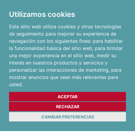
Utilizamos cookies
Este sitio web utiliza cookies y otras tecnologías
de seguimiento para mejorar su experiencia de
navegación con los siguientes fines:
para habilitar
la funcionalidad básica del sitio web
,
para brindar
una mejor experiencia en el sitio web
,
medir su
interés en nuestros productos y servicios y
personalizar las interacciones de marketing
,
para
mostrar anuncios que sean más relevantes para
usted
.
ACEPTAR
RECHAZAR
CAMBIAR PREFERENCIAS