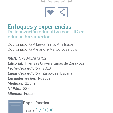
Enfoques y experiencias
de innovación educativa con TIC en
educación superior
Coordinador/a
Allueva Pinilla, Ana Isabel
Coordinador/a
Alejandre Marco, José Luis
ISBN:
9788417873752
Editorial:
Prensas Universitarias de Zaragoza
Fecha de la edición:
2019
Lugar de la edición:
Zaragoza. España
Encuadernación:
Rústica
Medidas:
21 cm
Nº Pág.:
334
Idiomas:
Español
Papel: Rústica
17,10 €
18,00 €