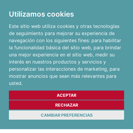
Utilizamos cookies
Este sitio web utiliza cookies y otras tecnologías
de seguimiento para mejorar su experiencia de
navegación con los siguientes fines:
para habilitar
la funcionalidad básica del sitio web
,
para brindar
una mejor experiencia en el sitio web
,
medir su
interés en nuestros productos y servicios y
personalizar las interacciones de marketing
,
para
mostrar anuncios que sean más relevantes para
usted
.
ACEPTAR
RECHAZAR
CAMBIAR PREFERENCIAS