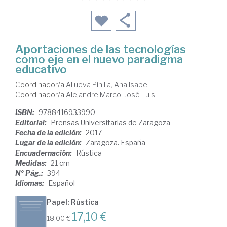
Aportaciones de las tecnologías
como eje en el nuevo paradigma
educativo
Coordinador/a
Allueva Pinilla, Ana Isabel
Coordinador/a
Alejandre Marco, José Luis
ISBN:
9788416933990
Editorial:
Prensas Universitarias de Zaragoza
Fecha de la edición:
2017
Lugar de la edición:
Zaragoza. España
Encuadernación:
Rústica
Medidas:
21 cm
Nº Pág.:
394
Idiomas:
Español
Papel: Rústica
17,10 €
18,00 €