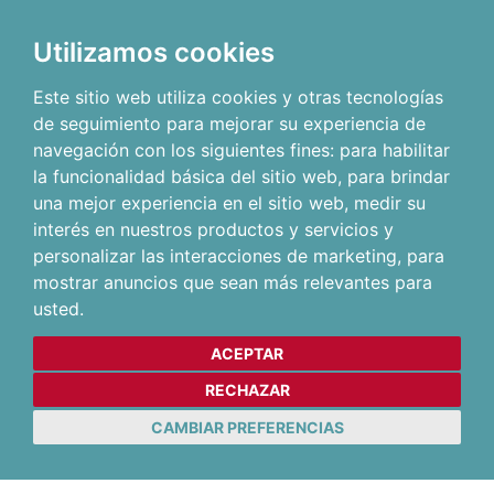
Utilizamos cookies
Este sitio web utiliza cookies y otras tecnologías
de seguimiento para mejorar su experiencia de
navegación con los siguientes fines:
para habilitar
la funcionalidad básica del sitio web
,
para brindar
una mejor experiencia en el sitio web
,
medir su
interés en nuestros productos y servicios y
personalizar las interacciones de marketing
,
para
mostrar anuncios que sean más relevantes para
usted
.
ACEPTAR
RECHAZAR
CAMBIAR PREFERENCIAS