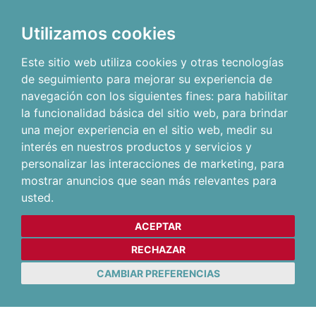
Utilizamos cookies
Este sitio web utiliza cookies y otras tecnologías
de seguimiento para mejorar su experiencia de
navegación con los siguientes fines:
para habilitar
la funcionalidad básica del sitio web
,
para brindar
una mejor experiencia en el sitio web
,
medir su
interés en nuestros productos y servicios y
personalizar las interacciones de marketing
,
para
mostrar anuncios que sean más relevantes para
usted
.
ACEPTAR
RECHAZAR
CAMBIAR PREFERENCIAS