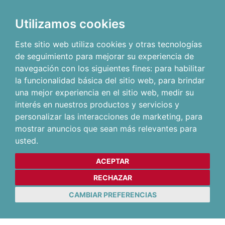
Utilizamos cookies
Este sitio web utiliza cookies y otras tecnologías
de seguimiento para mejorar su experiencia de
navegación con los siguientes fines:
para habilitar
la funcionalidad básica del sitio web
,
para brindar
una mejor experiencia en el sitio web
,
medir su
interés en nuestros productos y servicios y
personalizar las interacciones de marketing
,
para
mostrar anuncios que sean más relevantes para
usted
.
ACEPTAR
RECHAZAR
CAMBIAR PREFERENCIAS