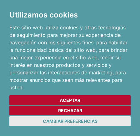
Utilizamos cookies
Este sitio web utiliza cookies y otras tecnologías
de seguimiento para mejorar su experiencia de
navegación con los siguientes fines:
para habilitar
la funcionalidad básica del sitio web
,
para brindar
una mejor experiencia en el sitio web
,
medir su
interés en nuestros productos y servicios y
personalizar las interacciones de marketing
,
para
mostrar anuncios que sean más relevantes para
usted
.
ACEPTAR
RECHAZAR
CAMBIAR PREFERENCIAS