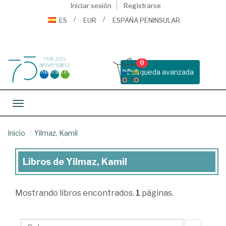
Iniciar sesión
Registrarse
ES
EUR
ESPAÑA PENINSULAR
0
Busqueda avanzada
Toggle navigation
Inicio
Yilmaz, Kamil
Libros de Yilmaz, Kamil
Libros
de
Mostrando
libros encontrados.
1
páginas.
Yilmaz,
Kamil