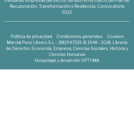
medianas empresas del sector del libro en el marco del Plan de
Recuperación, Transformación y Resiliencia. Convocatoria
2022.
Política de privacidad
Condiciones generales
Cookies
Marcial Pons Librero S.L. - B82947326 © 1948 - 2018. Librería
de Derecho, Economía, Empresa, Ciencias Sociales, Historia y
Ciencias Humanas
Hospedaje y desarrollo
OPTYMA