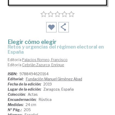
Elegir cómo elegir
retos y urgencias del régimen electoral en
España
Editor/a
Palacios Romeo, Francisco
Editor/a
Cebrián Zazurca, Enrique
ISBN:
9788494620164
Editorial:
Fundación Manuel Giménez Abad
Fecha de la edición:
2019
Lugar de la edición:
Zaragoza. España
Colección:
Actas
Encuadernación:
Rústica
Medidas:
24 cm
Nº Pág.:
205
Idiomas:
Español