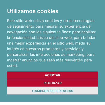
Utilizamos cookies
Este sitio web utiliza cookies y otras tecnologías
de seguimiento para mejorar su experiencia de
navegación con los siguientes fines:
para habilitar
la funcionalidad básica del sitio web
,
para brindar
una mejor experiencia en el sitio web
,
medir su
interés en nuestros productos y servicios y
personalizar las interacciones de marketing
,
para
mostrar anuncios que sean más relevantes para
usted
.
ACEPTAR
RECHAZAR
CAMBIAR PREFERENCIAS