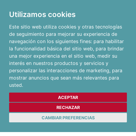
Utilizamos cookies
Este sitio web utiliza cookies y otras tecnologías
de seguimiento para mejorar su experiencia de
navegación con los siguientes fines:
para habilitar
la funcionalidad básica del sitio web
,
para brindar
una mejor experiencia en el sitio web
,
medir su
interés en nuestros productos y servicios y
personalizar las interacciones de marketing
,
para
mostrar anuncios que sean más relevantes para
usted
.
ACEPTAR
RECHAZAR
CAMBIAR PREFERENCIAS