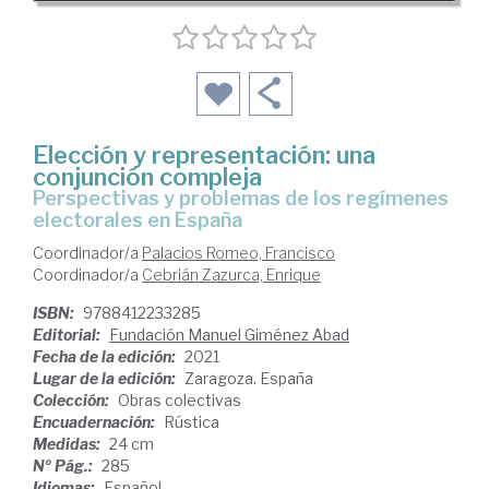
Elección y representación: una
conjunción compleja
Perspectivas y problemas de los regímenes
electorales en España
Coordinador/a
Palacios Romeo, Francisco
Coordinador/a
Cebrián Zazurca, Enrique
ISBN:
9788412233285
Editorial:
Fundación Manuel Giménez Abad
Fecha de la edición:
2021
Lugar de la edición:
Zaragoza. España
Colección:
Obras colectivas
Encuadernación:
Rústica
Medidas:
24 cm
Nº Pág.:
285
Idiomas:
Español