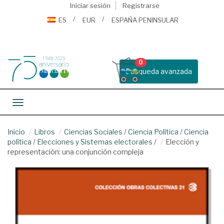
Iniciar sesión
Registrarse
ES
EUR
ESPAÑA PENINSULAR
0
Busqueda avanzada
Toggle navigation
Inicio
Libros
Ciencias Sociales
/
Ciencia Política
/
Ciencia
política
/
Elecciones y Sistemas electorales
/
Elección y
representación: una conjunción compleja