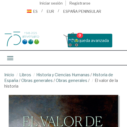
Iniciar sesión
Registrarse
ES
EUR
ESPAÑA PENINSULAR
0
Busqueda avanzada
Toggle navigation
Inicio
Libros
Historia y Ciencias Humanas
/
Historia de
España
/
Obras generales
/
Obras generales
/
El valor de la
historia