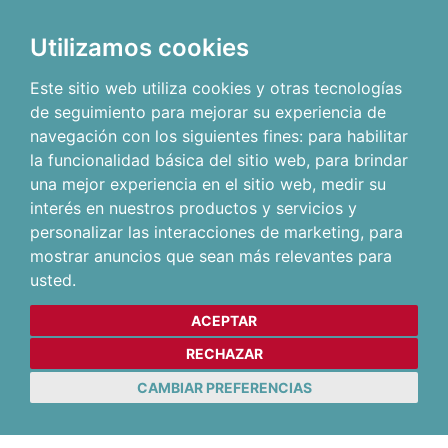
Utilizamos cookies
Este sitio web utiliza cookies y otras tecnologías
de seguimiento para mejorar su experiencia de
navegación con los siguientes fines:
para habilitar
la funcionalidad básica del sitio web
,
para brindar
una mejor experiencia en el sitio web
,
medir su
interés en nuestros productos y servicios y
personalizar las interacciones de marketing
,
para
mostrar anuncios que sean más relevantes para
usted
.
ACEPTAR
RECHAZAR
CAMBIAR PREFERENCIAS