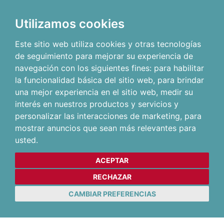
Utilizamos cookies
Este sitio web utiliza cookies y otras tecnologías
de seguimiento para mejorar su experiencia de
navegación con los siguientes fines:
para habilitar
la funcionalidad básica del sitio web
,
para brindar
una mejor experiencia en el sitio web
,
medir su
interés en nuestros productos y servicios y
personalizar las interacciones de marketing
,
para
mostrar anuncios que sean más relevantes para
usted
.
ACEPTAR
RECHAZAR
CAMBIAR PREFERENCIAS