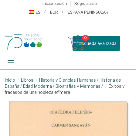
Iniciar sesión
Registrarse
ES
EUR
ESPAÑA PENINSULAR
0
Busqueda avanzada
Toggle navigation
Inicio
Libros
Historia y Ciencias Humanas
/
Historia de
España
/
Edad Moderna
/
Biografías y Memorias
/
Éxitos y
fracasos de una nobleza efímera