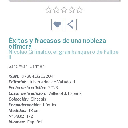
Éxitos y fracasos de una nobleza
efímera
Nicolao Grimaldo, el gran banquero de Felipe
II
Sanz Ayán, Carmen
ISBN:
9788413202204
Editorial:
Universidad de Valladolid
Fecha de la edición:
2023
Lugar de la edición:
Valladolid. España
Colección:
Síntesis
Encuadernación:
Rústica
Medidas:
18 cm
Nº Pág.:
172
Idiomas:
Español