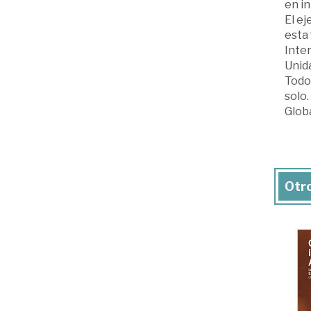
en in
El e
esta
Inter
Unid
Todo
solo.
Globa
Otro