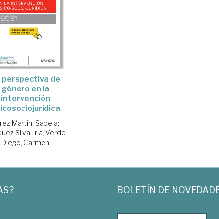
 perspectiva de
género en la
intervención
icosociojurídica
rez Martín, Sabela
;
uez Silva, Iria
;
Verde
Diego, Carmen
AS?
BOLETÍN DE NOVEDAD