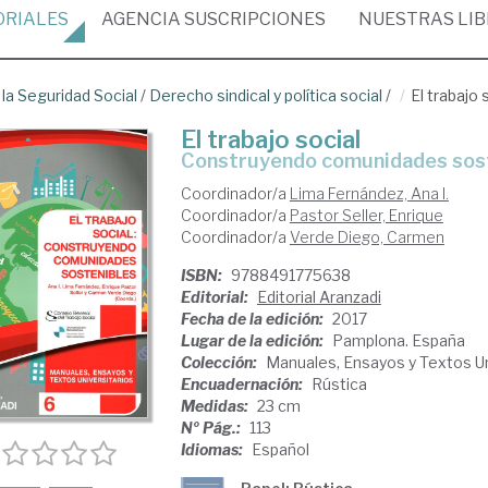
ORIALES
AGENCIA
SUSCRIPCIONES
NUESTRAS
LI
 la Seguridad Social
/
Derecho sindical y política social
/
El trabajo 
El trabajo social
construyendo comunidades sos
Coordinador/a
Lima Fernández, Ana I.
Coordinador/a
Pastor Seller, Enrique
Coordinador/a
Verde Diego, Carmen
ISBN:
9788491775638
Editorial:
Editorial Aranzadi
Fecha de la edición:
2017
Lugar de la edición:
Pamplona. España
Colección:
Manuales, Ensayos y Textos Un
Encuadernación:
Rústica
Medidas:
23 cm
Nº Pág.:
113
Idiomas:
Español