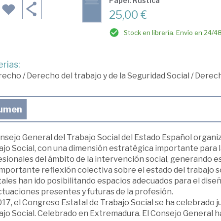
Papel: Rústica
25,00 €
Stock en librería. Envío en 24/4
rias:
recho
/
Derecho del trabajo y de la Seguridad Social
/
Derecho
umen
nsejo General del Trabajo Social del Estado Español organi
jo Social, con una dimensión estratégica importante para l
esionales del ámbito de la intervención social, generando e
mportante reflexión colectiva sobre el estado del trabajo 
tales han ido posibilitando espacios adecuados para el dise
ctuaciones presentes y futuras de la profesión.
17, el Congreso Estatal de Trabajo Social se ha celebrado 
jo Social. Celebrado en Extremadura. El Consejo General ha