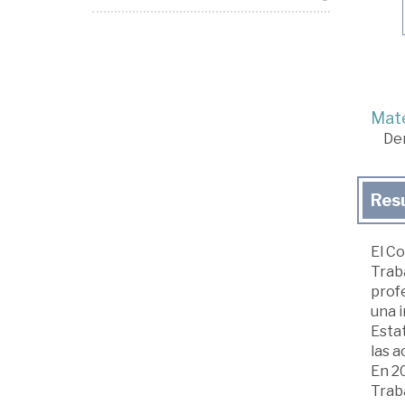
Mate
De
Res
El Co
Traba
prof
una i
Esta
las a
En 20
Traba