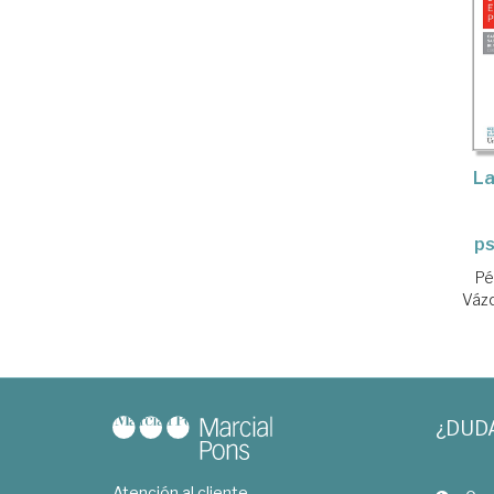
La
ps
Pé
Vázq
¿DUD
Atención al cliente