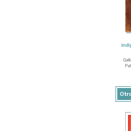
ind
Gall
Pat
Otro