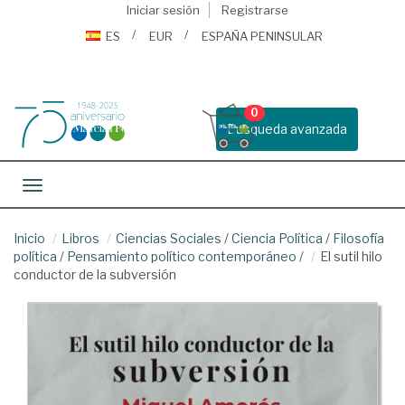
Iniciar sesión
Registrarse
ES
EUR
ESPAÑA PENINSULAR
0
Busqueda avanzada
Toggle navigation
Inicio
Libros
Ciencias Sociales
/
Ciencia Política
/
Filosofía
política
/
Pensamiento político contemporáneo
/
El sutil hilo
conductor de la subversión