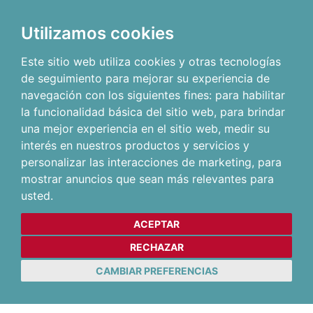
Utilizamos cookies
Este sitio web utiliza cookies y otras tecnologías
de seguimiento para mejorar su experiencia de
navegación con los siguientes fines:
para habilitar
la funcionalidad básica del sitio web
,
para brindar
una mejor experiencia en el sitio web
,
medir su
interés en nuestros productos y servicios y
personalizar las interacciones de marketing
,
para
mostrar anuncios que sean más relevantes para
usted
.
ACEPTAR
RECHAZAR
CAMBIAR PREFERENCIAS