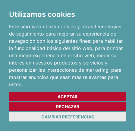
Utilizamos cookies
Este sitio web utiliza cookies y otras tecnologías
de seguimiento para mejorar su experiencia de
navegación con los siguientes fines:
para habilitar
la funcionalidad básica del sitio web
,
para brindar
una mejor experiencia en el sitio web
,
medir su
interés en nuestros productos y servicios y
personalizar las interacciones de marketing
,
para
mostrar anuncios que sean más relevantes para
usted
.
ACEPTAR
RECHAZAR
CAMBIAR PREFERENCIAS