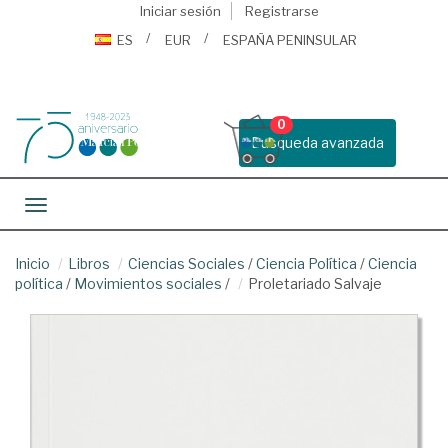
Iniciar sesión
Registrarse
ES
EUR
ESPAÑA PENINSULAR
0
Busqueda avanzada
Toggle navigation
Inicio
Libros
Ciencias Sociales
/
Ciencia Política
/
Ciencia
política
/
Movimientos sociales
/
Proletariado Salvaje