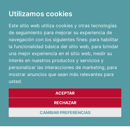
Utilizamos cookies
Este sitio web utiliza cookies y otras tecnologías
de seguimiento para mejorar su experiencia de
navegación con los siguientes fines:
para habilitar
la funcionalidad básica del sitio web
,
para brindar
una mejor experiencia en el sitio web
,
medir su
interés en nuestros productos y servicios y
personalizar las interacciones de marketing
,
para
mostrar anuncios que sean más relevantes para
usted
.
ACEPTAR
RECHAZAR
CAMBIAR PREFERENCIAS