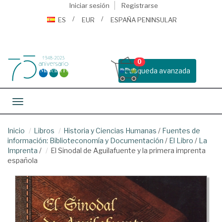
Iniciar sesión
Registrarse
ES
EUR
ESPAÑA PENINSULAR
0
Busqueda avanzada
Toggle navigation
Inicio
Libros
Historia y Ciencias Humanas
/
Fuentes de
información: Biblioteconomía y Documentación
/
El Libro
/
La
Imprenta
/
El Sinodal de Aguilafuente y la primera imprenta
española