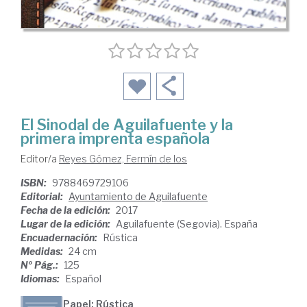
El Sinodal de Aguilafuente y la
primera imprenta española
Editor/a
Reyes Gómez, Fermín de los
ISBN:
9788469729106
Editorial:
Ayuntamiento de Aguilafuente
Fecha de la edición:
2017
Lugar de la edición:
Aguilafuente (Segovia). España
Encuadernación:
Rústica
Medidas:
24 cm
Nº Pág.:
125
Idiomas:
Español
Papel: Rústica