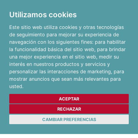
Utilizamos cookies
Este sitio web utiliza cookies y otras tecnologías
de seguimiento para mejorar su experiencia de
navegación con los siguientes fines:
para habilitar
la funcionalidad básica del sitio web
,
para brindar
una mejor experiencia en el sitio web
,
medir su
interés en nuestros productos y servicios y
personalizar las interacciones de marketing
,
para
mostrar anuncios que sean más relevantes para
usted
.
ACEPTAR
RECHAZAR
CAMBIAR PREFERENCIAS