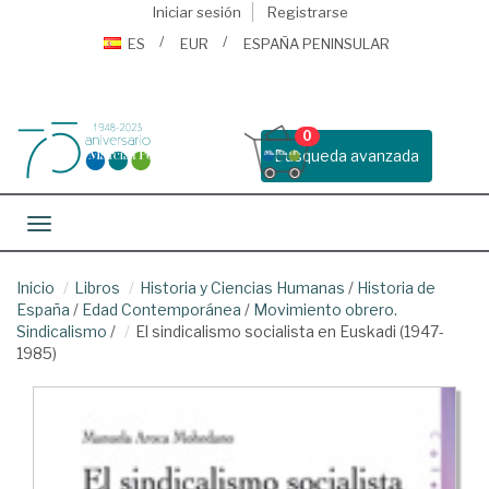
Iniciar sesión
Registrarse
ES
EUR
ESPAÑA PENINSULAR
0
Busqueda avanzada
Toggle navigation
Inicio
Libros
Historia y Ciencias Humanas
/
Historia de
España
/
Edad Contemporánea
/
Movimiento obrero.
Sindicalismo
/
El sindicalismo socialista en Euskadi (1947-
1985)