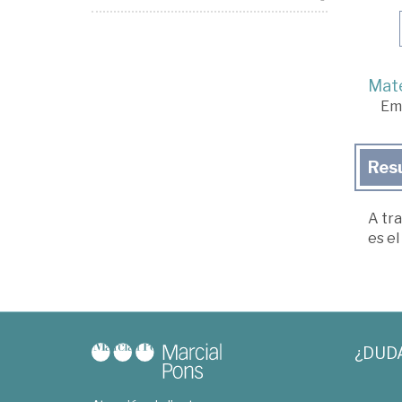
Mate
Em
Res
A tra
es el
¿DUD