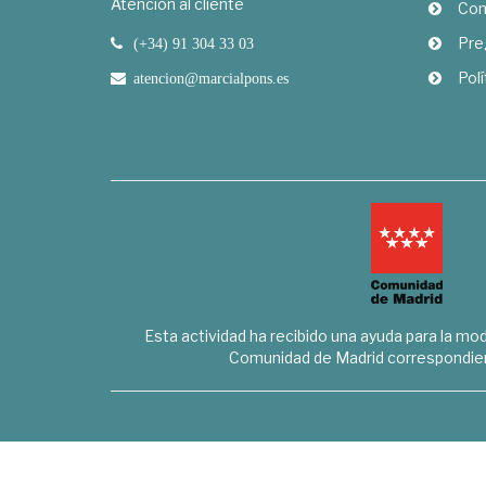
Atención al cliente
Com
Pre
(+34) 91 304 33 03
Polí
atencion@marcialpons.es
Esta actividad ha recibido una ayuda para la mode
Comunidad de Madrid correspondien
Marcial Pons Librero S.L. - B8294732