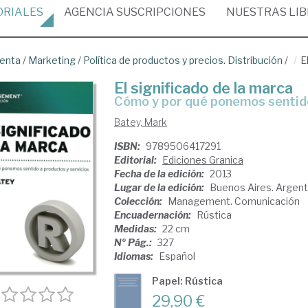
ORIALES
AGENCIA
SUSCRIPCIONES
NUESTRAS
LI
venta
/
Marketing
/
Política de productos y precios. Distribución
/
E
El significado de la marca
cómo y por qué ponemos sentid
Batey, Mark
ISBN:
9789506417291
Editorial:
Ediciones Granica
Fecha de la edición:
2013
Lugar de la edición:
Buenos Aires. Argent
Colección:
Management. Comunicación
Encuadernación:
Rústica
Medidas:
22 cm
Nº Pág.:
327
Idiomas:
Español
Papel: Rústica
29,90 €