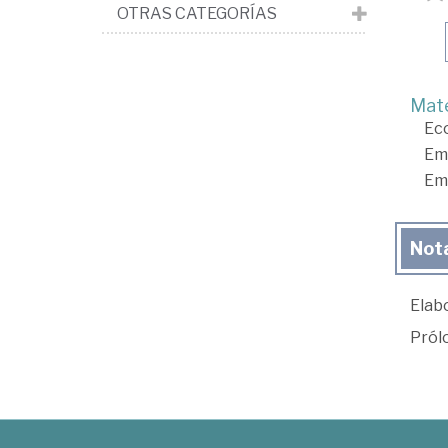
OTRAS CATEGORÍAS
Mate
Ec
Em
Em
Not
Elabo
Pról