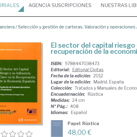
ORIALES
AGENCIA
SUSCRIPCIONES
NUESTRAS
LI
nanciera
/
Selección y gestión de carteras. Valoración y operaciones
El sector del capital riesgo 
recuperación de la econom
ISBN:
9788447038473
Editorial:
Editorial Civitas
Fecha de la edición:
2012
Lugar de la edición:
Madrid. España
Colección:
Tratados y Manuales de Econ
Encuadernación:
Rústica
Medidas:
24 cm
Nº Pág.:
408
Idiomas:
Español
Papel: Rústica
48,00 €