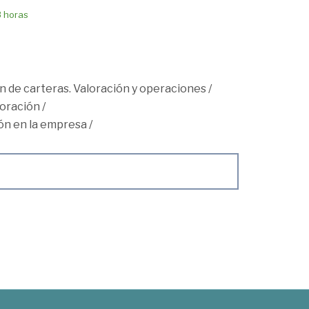
8 horas
n de carteras. Valoración y operaciones
/
loración
/
ión en la empresa
/