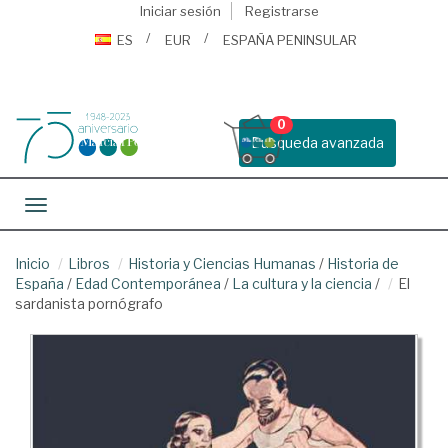
Iniciar sesión
Registrarse
ES
EUR
ESPAÑA PENINSULAR
0
Busqueda avanzada
Toggle navigation
Inicio
Libros
Historia y Ciencias Humanas
/
Historia de
España
/
Edad Contemporánea
/
La cultura y la ciencia
/
El
sardanista pornógrafo