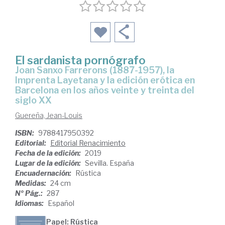
El sardanista pornógrafo
Joan Sanxo Farrerons (1887-1957), la
Imprenta Layetana y la edición erótica en
Barcelona en los años veinte y treinta del
siglo XX
Guereña, Jean-Louis
ISBN:
9788417950392
Editorial:
Editorial Renacimiento
Fecha de la edición:
2019
Lugar de la edición:
Sevilla. España
Encuadernación:
Rústica
Medidas:
24 cm
Nº Pág.:
287
Idiomas:
Español
Papel: Rústica