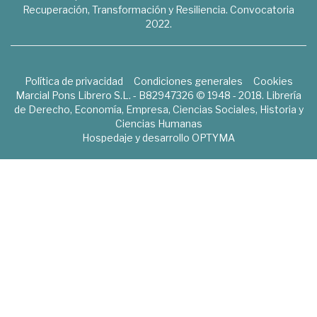
Recuperación, Transformación y Resiliencia. Convocatoria
2022.
Política de privacidad
Condiciones generales
Cookies
Marcial Pons Librero S.L. - B82947326 © 1948 - 2018. Librería
de Derecho, Economía, Empresa, Ciencias Sociales, Historia y
Ciencias Humanas
Hospedaje y desarrollo
OPTYMA