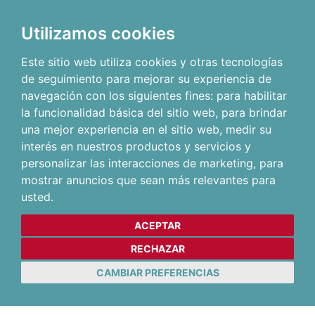
Utilizamos cookies
Este sitio web utiliza cookies y otras tecnologías
de seguimiento para mejorar su experiencia de
navegación con los siguientes fines:
para habilitar
la funcionalidad básica del sitio web
,
para brindar
una mejor experiencia en el sitio web
,
medir su
interés en nuestros productos y servicios y
personalizar las interacciones de marketing
,
para
mostrar anuncios que sean más relevantes para
usted
.
ACEPTAR
RECHAZAR
CAMBIAR PREFERENCIAS