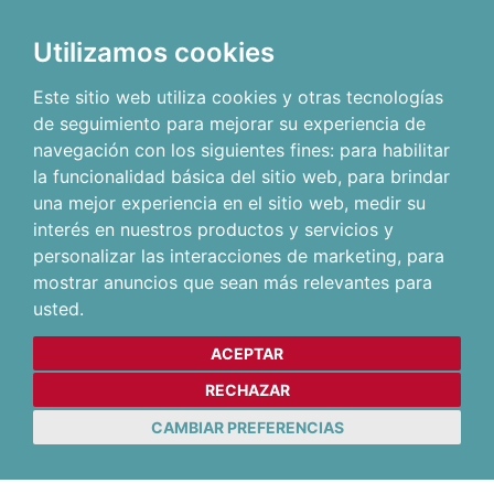
Utilizamos cookies
Este sitio web utiliza cookies y otras tecnologías
de seguimiento para mejorar su experiencia de
navegación con los siguientes fines:
para habilitar
la funcionalidad básica del sitio web
,
para brindar
una mejor experiencia en el sitio web
,
medir su
interés en nuestros productos y servicios y
personalizar las interacciones de marketing
,
para
mostrar anuncios que sean más relevantes para
usted
.
ACEPTAR
RECHAZAR
CAMBIAR PREFERENCIAS