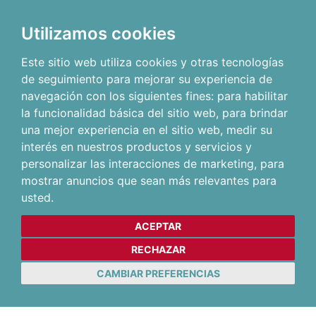
Utilizamos cookies
Este sitio web utiliza cookies y otras tecnologías
de seguimiento para mejorar su experiencia de
navegación con los siguientes fines:
para habilitar
la funcionalidad básica del sitio web
,
para brindar
una mejor experiencia en el sitio web
,
medir su
interés en nuestros productos y servicios y
personalizar las interacciones de marketing
,
para
mostrar anuncios que sean más relevantes para
usted
.
ACEPTAR
RECHAZAR
CAMBIAR PREFERENCIAS