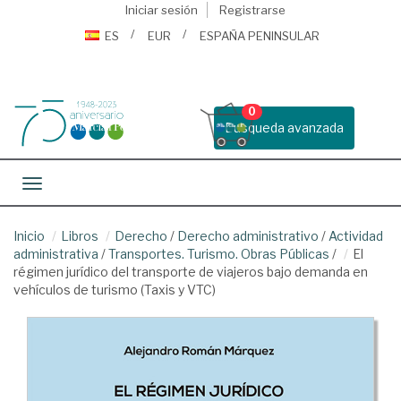
Iniciar sesión
Registrarse
ES
EUR
ESPAÑA PENINSULAR
0
Busqueda avanzada
Toggle navigation
Inicio
Libros
Derecho
/
Derecho administrativo
/
Actividad
administrativa
/
Transportes. Turismo. Obras Públicas
/
El
régimen jurídico del transporte de viajeros bajo demanda en
vehículos de turismo (Taxis y VTC)