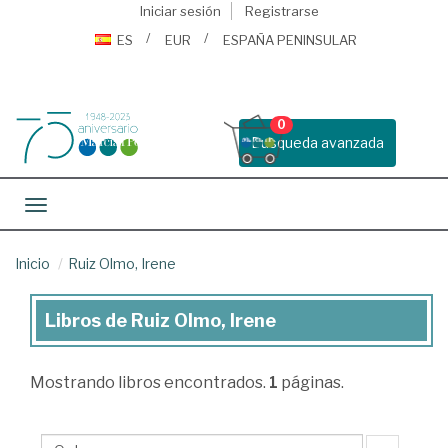
Iniciar sesión
Registrarse
ES
EUR
ESPAÑA PENINSULAR
0
Busqueda avanzada
Toggle navigation
Inicio
Ruiz Olmo, Irene
Libros de Ruiz Olmo, Irene
Libros
de
Mostrando
libros encontrados.
1
páginas.
Ruiz
Olmo,