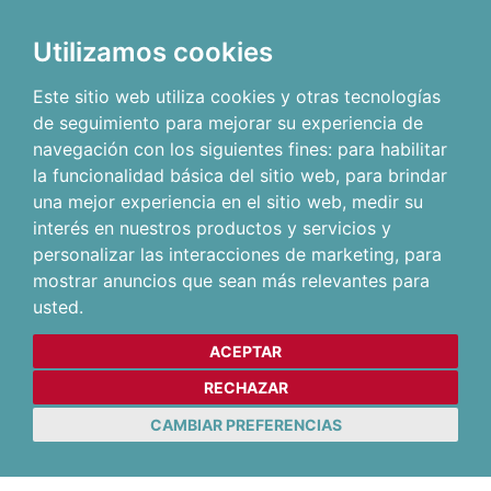
Utilizamos cookies
Este sitio web utiliza cookies y otras tecnologías
de seguimiento para mejorar su experiencia de
navegación con los siguientes fines:
para habilitar
la funcionalidad básica del sitio web
,
para brindar
una mejor experiencia en el sitio web
,
medir su
interés en nuestros productos y servicios y
personalizar las interacciones de marketing
,
para
mostrar anuncios que sean más relevantes para
usted
.
ACEPTAR
RECHAZAR
CAMBIAR PREFERENCIAS