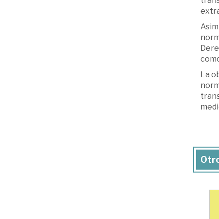
trans
extr
Asimi
norma
Derec
como 
La ob
norma
trans
medi
Otro