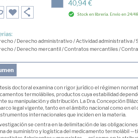
40,94 €
Stock en librería. Envío en 24/4
rias:
recho
/
Derecho administrativo
/
Actividad administrativa
/
recho
/
Derecho mercantil
/
Contratos mercantiles
/
Contra
umen
tesis doctoral examina con rigor jurídico el régimen normat
camentos termolábiles, productos cuya estabilidad depend
te su manipulación y distribución. La Dra. Concepción Bláz
arco legal vigente, tanto en el ámbito nacional como en el
nstrumentos internacionales que inciden en la materia.
vestigación se centra en la delimitación de las obligaciones
a de suministro y logística del medicamento termolábil —tit