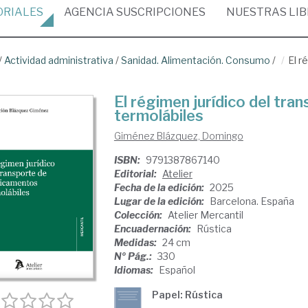
ORIALES
AGENCIA
SUSCRIPCIONES
NUESTRAS
LI
/
Actividad administrativa
/
Sanidad. Alimentación. Consumo
/
El r
El régimen jurídico del tr
termolábiles
Giménez Blázquez, Domingo
ISBN:
9791387867140
Editorial:
Atelier
Fecha de la edición:
2025
Lugar de la edición:
Barcelona. España
Colección:
Atelier Mercantil
Encuadernación:
Rústica
Medidas:
24 cm
Nº Pág.:
330
Idiomas:
Español
Papel: Rústica