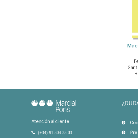
Macr
F
Sant
B
¿DUD
Atención al cliente
Com
Pre
(+34) 91 304 33 03