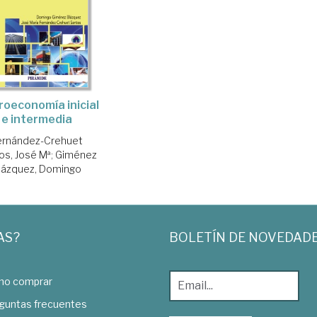
oeconomía inicial
e intermedia
ernández-Crehuet
os, José Mª
;
Giménez
lázquez, Domingo
AS?
BOLETÍN DE NOVEDAD
o comprar
guntas frecuentes