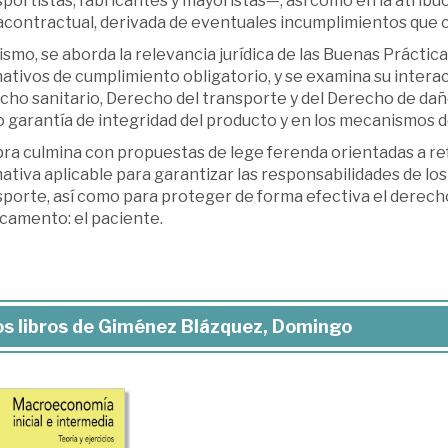
portistas, fabricantes y mayoristas—, así como en la atribuc
acontractual, derivada de eventuales incumplimientos que
smo, se aborda la relevancia jurídica de las Buenas Prácti
tivos de cumplimiento obligatorio, y se examina su interac
ho sanitario, Derecho del transporte y del Derecho de daños
garantía de integridad del producto y en los mecanismos de 
ra culmina con propuestas de lege ferenda orientadas a refo
tiva aplicable para garantizar las responsabilidades de lo
porte, así como para proteger de forma efectiva el derecho a
camento: el paciente.
s libros de Giménez Blázquez, Domingo