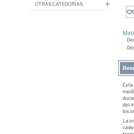
OTRAS CATEGORÍAS
Mate
De
De
Res
Esta 
medi
duran
del m
los i
La in
caden