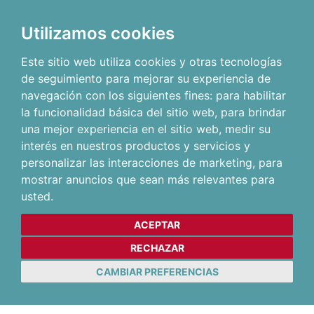
Utilizamos cookies
Este sitio web utiliza cookies y otras tecnologías
de seguimiento para mejorar su experiencia de
navegación con los siguientes fines:
para habilitar
la funcionalidad básica del sitio web
,
para brindar
una mejor experiencia en el sitio web
,
medir su
interés en nuestros productos y servicios y
personalizar las interacciones de marketing
,
para
mostrar anuncios que sean más relevantes para
usted
.
ACEPTAR
RECHAZAR
CAMBIAR PREFERENCIAS