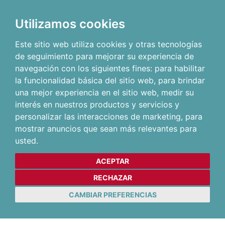
Utilizamos cookies
Este sitio web utiliza cookies y otras tecnologías
de seguimiento para mejorar su experiencia de
navegación con los siguientes fines:
para habilitar
la funcionalidad básica del sitio web
,
para brindar
una mejor experiencia en el sitio web
,
medir su
interés en nuestros productos y servicios y
personalizar las interacciones de marketing
,
para
mostrar anuncios que sean más relevantes para
usted
.
ACEPTAR
RECHAZAR
CAMBIAR PREFERENCIAS