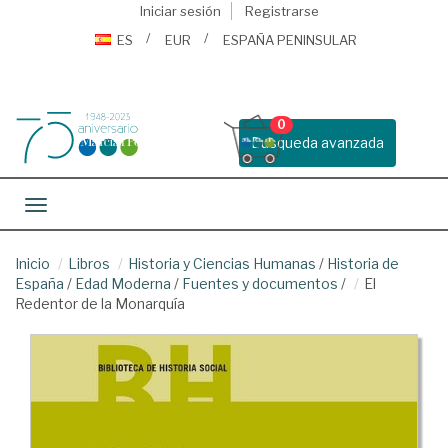
Iniciar sesión
Registrarse
ES
EUR
ESPAÑA PENINSULAR
0
Busqueda avanzada
Toggle navigation
Inicio
Libros
Historia y Ciencias Humanas
/
Historia de
España
/
Edad Moderna
/
Fuentes y documentos
/
El
Redentor de la Monarquía