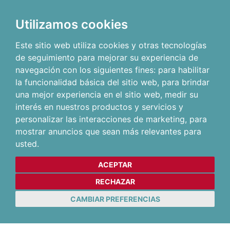
Utilizamos cookies
Este sitio web utiliza cookies y otras tecnologías
de seguimiento para mejorar su experiencia de
navegación con los siguientes fines:
para habilitar
la funcionalidad básica del sitio web
,
para brindar
una mejor experiencia en el sitio web
,
medir su
interés en nuestros productos y servicios y
personalizar las interacciones de marketing
,
para
mostrar anuncios que sean más relevantes para
usted
.
ACEPTAR
RECHAZAR
CAMBIAR PREFERENCIAS