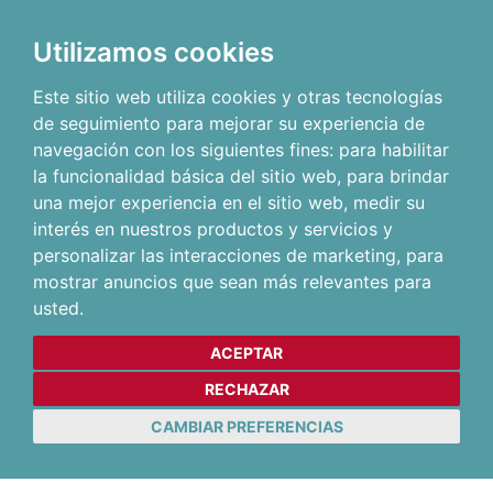
Utilizamos cookies
Este sitio web utiliza cookies y otras tecnologías
de seguimiento para mejorar su experiencia de
navegación con los siguientes fines:
para habilitar
la funcionalidad básica del sitio web
,
para brindar
una mejor experiencia en el sitio web
,
medir su
interés en nuestros productos y servicios y
personalizar las interacciones de marketing
,
para
mostrar anuncios que sean más relevantes para
usted
.
ACEPTAR
RECHAZAR
CAMBIAR PREFERENCIAS