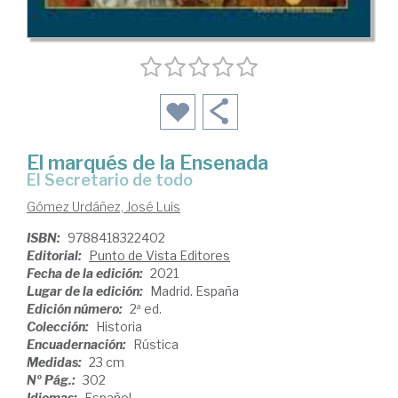
El marqués de la Ensenada
el Secretario de todo
Gómez Urdáñez, José Luis
ISBN:
9788418322402
Editorial:
Punto de Vista Editores
Fecha de la edición:
2021
Lugar de la edición:
Madrid. España
Edición número:
2ª ed.
Colección:
Historia
Encuadernación:
Rústica
Medidas:
23 cm
Nº Pág.:
302
Idiomas:
Español