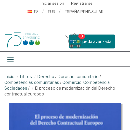
Iniciar sesión
Registrarse
ES
EUR
ESPAÑA PENINSULAR
0
Busqueda avanzada
Toggle navigation
Inicio
Libros
Derecho
/
Derecho comunitario
/
Competencias comunitarias
/
Comercio. Competencia.
Sociedades
/
El proceso de modernización del Derecho
contractual europeo