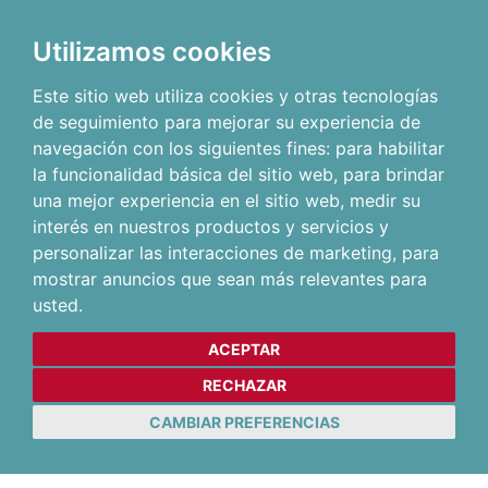
Utilizamos cookies
Este sitio web utiliza cookies y otras tecnologías
de seguimiento para mejorar su experiencia de
navegación con los siguientes fines:
para habilitar
la funcionalidad básica del sitio web
,
para brindar
una mejor experiencia en el sitio web
,
medir su
interés en nuestros productos y servicios y
personalizar las interacciones de marketing
,
para
mostrar anuncios que sean más relevantes para
usted
.
ACEPTAR
RECHAZAR
CAMBIAR PREFERENCIAS