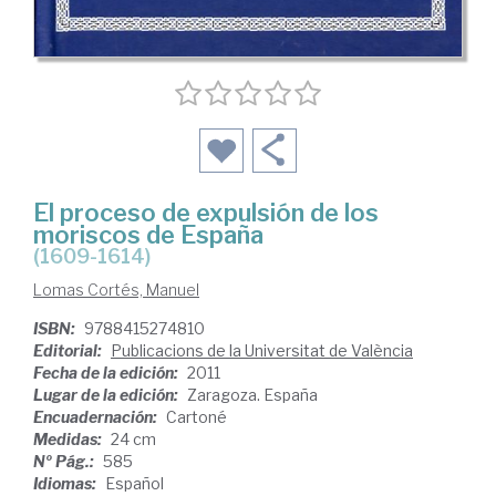
El proceso de expulsión de los
moriscos de España
(1609-1614)
Lomas Cortés, Manuel
ISBN:
9788415274810
Editorial:
Publicacions de la Universitat de València
Fecha de la edición:
2011
Lugar de la edición:
Zaragoza. España
Encuadernación:
Cartoné
Medidas:
24 cm
Nº Pág.:
585
Idiomas:
Español