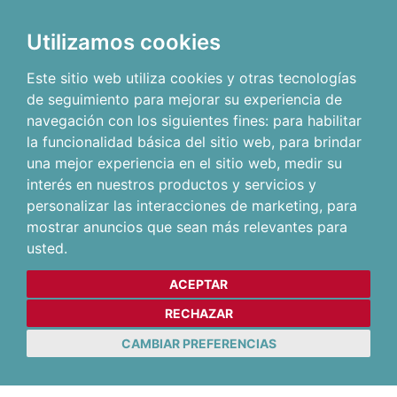
Utilizamos cookies
Este sitio web utiliza cookies y otras tecnologías
de seguimiento para mejorar su experiencia de
navegación con los siguientes fines:
para habilitar
la funcionalidad básica del sitio web
,
para brindar
una mejor experiencia en el sitio web
,
medir su
interés en nuestros productos y servicios y
personalizar las interacciones de marketing
,
para
mostrar anuncios que sean más relevantes para
usted
.
ACEPTAR
RECHAZAR
CAMBIAR PREFERENCIAS