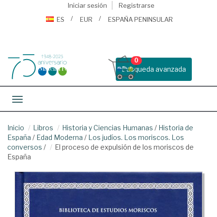
Iniciar sesión
Registrarse
ES
EUR
ESPAÑA PENINSULAR
0
Busqueda avanzada
Toggle navigation
Inicio
Libros
Historia y Ciencias Humanas
/
Historia de
España
/
Edad Moderna
/
Los judíos. Los moriscos. Los
conversos
/
El proceso de expulsión de los moriscos de
España