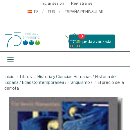
Iniciar sesión
Registrarse
ES
EUR
ESPAÑA PENINSULAR
0
Busqueda avanzada
Toggle navigation
Inicio
Libros
Historia y Ciencias Humanas
/
Historia de
España
/
Edad Contemporánea
/
Franquismo
/
El precio de la
derrota