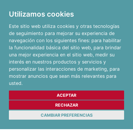
Utilizamos cookies
Este sitio web utiliza cookies y otras tecnologías
de seguimiento para mejorar su experiencia de
navegación con los siguientes fines:
para habilitar
la funcionalidad básica del sitio web
,
para brindar
una mejor experiencia en el sitio web
,
medir su
interés en nuestros productos y servicios y
personalizar las interacciones de marketing
,
para
mostrar anuncios que sean más relevantes para
usted
.
ACEPTAR
RECHAZAR
CAMBIAR PREFERENCIAS