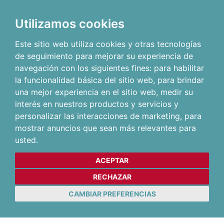
Utilizamos cookies
Este sitio web utiliza cookies y otras tecnologías
de seguimiento para mejorar su experiencia de
navegación con los siguientes fines:
para habilitar
la funcionalidad básica del sitio web
,
para brindar
una mejor experiencia en el sitio web
,
medir su
interés en nuestros productos y servicios y
personalizar las interacciones de marketing
,
para
mostrar anuncios que sean más relevantes para
usted
.
ACEPTAR
RECHAZAR
CAMBIAR PREFERENCIAS