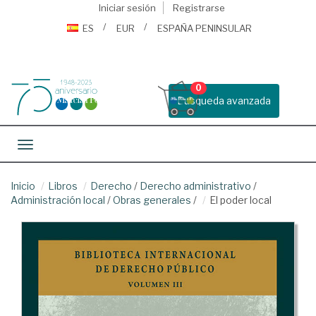
Iniciar sesión
Registrarse
ES
EUR
ESPAÑA PENINSULAR
0
Busqueda avanzada
Toggle navigation
Inicio
Libros
Derecho
/
Derecho administrativo
/
Administración local
/
Obras generales
/
El poder local