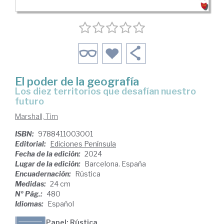
El poder de la geografía
Los diez territorios que desafían nuestro
futuro
Marshall, Tim
ISBN:
9788411003001
Editorial:
Ediciones Península
Fecha de la edición:
2024
Lugar de la edición:
Barcelona. España
Encuadernación:
Rústica
Medidas:
24 cm
Nº Pág.:
480
Idiomas:
Español
Papel: Rústica