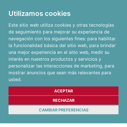
Utilizamos cookies
Este sitio web utiliza cookies y otras tecnologías
de seguimiento para mejorar su experiencia de
navegación con los siguientes fines:
para habilitar
la funcionalidad básica del sitio web
,
para brindar
una mejor experiencia en el sitio web
,
medir su
interés en nuestros productos y servicios y
personalizar las interacciones de marketing
,
para
mostrar anuncios que sean más relevantes para
usted
.
ACEPTAR
RECHAZAR
CAMBIAR PREFERENCIAS