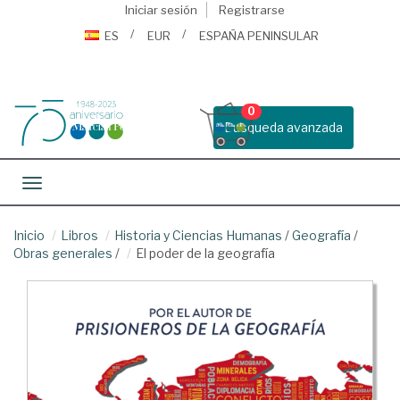
Iniciar sesión
Registrarse
ES
EUR
ESPAÑA PENINSULAR
0
Busqueda avanzada
Toggle navigation
Inicio
Libros
Historia y Ciencias Humanas
/
Geografía
/
Obras generales
/
El poder de la geografía