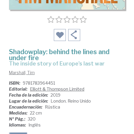
Shadowplay: behind the lines and
under fire
The inside story of Europe's last war
Marshall, Tim
ISBN:
9781783964451
Editorial:
Elliott & Thompson Limited
Fecha de la edición:
2019
Lugar de la edición:
London. Reino Unido
Encuadernación:
Rústica
Medidas:
22 cm
Nº Pág.:
320
Idiomas:
Inglés