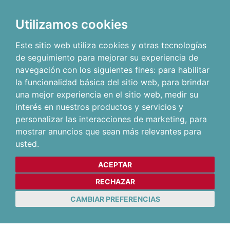
Utilizamos cookies
Este sitio web utiliza cookies y otras tecnologías
de seguimiento para mejorar su experiencia de
navegación con los siguientes fines:
para habilitar
la funcionalidad básica del sitio web
,
para brindar
una mejor experiencia en el sitio web
,
medir su
interés en nuestros productos y servicios y
personalizar las interacciones de marketing
,
para
mostrar anuncios que sean más relevantes para
usted
.
ACEPTAR
RECHAZAR
CAMBIAR PREFERENCIAS