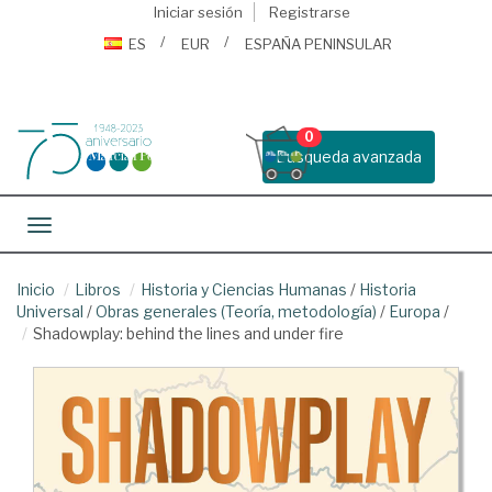
Iniciar sesión
Registrarse
ES
EUR
ESPAÑA PENINSULAR
0
Busqueda avanzada
Toggle navigation
Inicio
Libros
Historia y Ciencias Humanas
/
Historia
Universal
/
Obras generales (Teoría, metodología)
/
Europa
/
Shadowplay: behind the lines and under fire