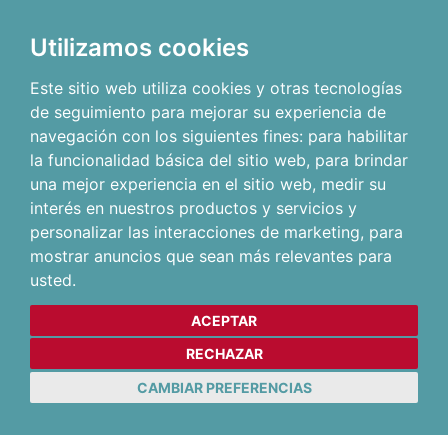
Utilizamos cookies
Este sitio web utiliza cookies y otras tecnologías
de seguimiento para mejorar su experiencia de
navegación con los siguientes fines:
para habilitar
la funcionalidad básica del sitio web
,
para brindar
una mejor experiencia en el sitio web
,
medir su
interés en nuestros productos y servicios y
personalizar las interacciones de marketing
,
para
mostrar anuncios que sean más relevantes para
usted
.
ACEPTAR
RECHAZAR
CAMBIAR PREFERENCIAS