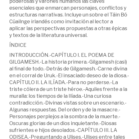
poderosas y varones humanos las claves
esenciales que enmarcan personajes, conflictos y
estructuras narrativas. Incluye un sobre el Táin Bó
Cúailnge irlandés como invitación al lector a
aplicar las perspectivas propuestas a otras épicas
y textos de la literatura universal.
ÍNDICE
INTRODUCCIÓN.-CAPÍTULO I. EL POEMA DE
GILGAMESH.-La historia primera.-Gilgamesh (casi)
al final de todo.-Detrás de Gilgamesh.-Carne divina
en el corral de Uruk.-El insaciado deseo de la diosa.-
CAPÍTULO II. LA ILÍADA.-Para no perderse.-La
triste cólera de un triste héroe.-Aquiles frente a la
muralla: los tiempos de la Ilíada.-Una curiosa
contradicción.-Divinas vistas sobre un escenario.-
Algunas respuestas. Del orden y de la masacre.-
Personajes perplejos a la sombra de la muerte.-
Oscuras glorias de un dios inquietante.-Diosas
sufrientes e hijos desolados.-CAPÍTULO III. LA
ODISEA.-Preguntando a Ulises.-Ulises entre tales