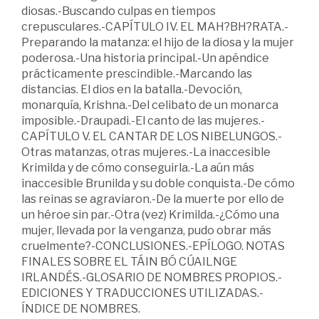
diosas.-Buscando culpas en tiempos
crepusculares.-CAPÍTULO IV. EL MAH?BH?RATA.-
Preparando la matanza: el hijo de la diosa y la mujer
poderosa.-Una historia principal.-Un apéndice
prácticamente prescindible.-Marcando las
distancias. El dios en la batalla.-Devoción,
monarquía, Krishna.-Del celibato de un monarca
imposible.-Draupadi.-El canto de las mujeres.-
CAPÍTULO V. EL CANTAR DE LOS NIBELUNGOS.-
Otras matanzas, otras mujeres.-La inaccesible
Krimilda y de cómo conseguirla.-La aún más
inaccesible Brunilda y su doble conquista.-De cómo
las reinas se agraviaron.-De la muerte por ello de
un héroe sin par.-Otra (vez) Krimilda.-¿Cómo una
mujer, llevada por la venganza, pudo obrar más
cruelmente?-CONCLUSIONES.-EPÍLOGO. NOTAS
FINALES SOBRE EL TÁIN BÓ CÚAILNGE
IRLANDÉS.-GLOSARIO DE NOMBRES PROPIOS.-
EDICIONES Y TRADUCCIONES UTILIZADAS.-
ÍNDICE DE NOMBRES.