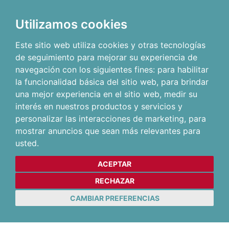
Utilizamos cookies
Este sitio web utiliza cookies y otras tecnologías
de seguimiento para mejorar su experiencia de
navegación con los siguientes fines:
para habilitar
la funcionalidad básica del sitio web
,
para brindar
una mejor experiencia en el sitio web
,
medir su
interés en nuestros productos y servicios y
personalizar las interacciones de marketing
,
para
mostrar anuncios que sean más relevantes para
usted
.
ACEPTAR
RECHAZAR
CAMBIAR PREFERENCIAS