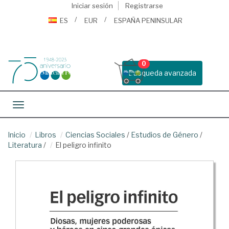
Iniciar sesión
Registrarse
ES
EUR
ESPAÑA PENINSULAR
0
Busqueda avanzada
Toggle navigation
Inicio
Libros
Ciencias Sociales
/
Estudios de Género
/
Literatura
/
El peligro infinito