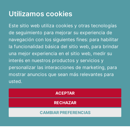
Utilizamos cookies
Este sitio web utiliza cookies y otras tecnologías
de seguimiento para mejorar su experiencia de
navegación con los siguientes fines:
para habilitar
la funcionalidad básica del sitio web
,
para brindar
una mejor experiencia en el sitio web
,
medir su
interés en nuestros productos y servicios y
personalizar las interacciones de marketing
,
para
mostrar anuncios que sean más relevantes para
usted
.
ACEPTAR
RECHAZAR
CAMBIAR PREFERENCIAS