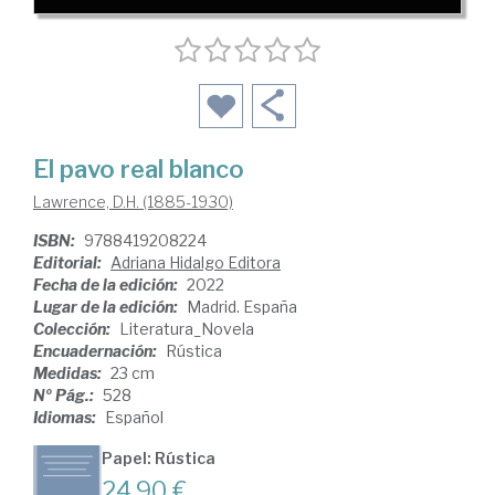
El pavo real blanco
Lawrence, D.H. (1885-1930)
ISBN:
9788419208224
Editorial:
Adriana Hidalgo Editora
Fecha de la edición:
2022
Lugar de la edición:
Madrid. España
Colección:
Literatura_Novela
Encuadernación:
Rústica
Medidas:
23 cm
Nº Pág.:
528
Idiomas:
Español
Papel: Rústica
24,90 €