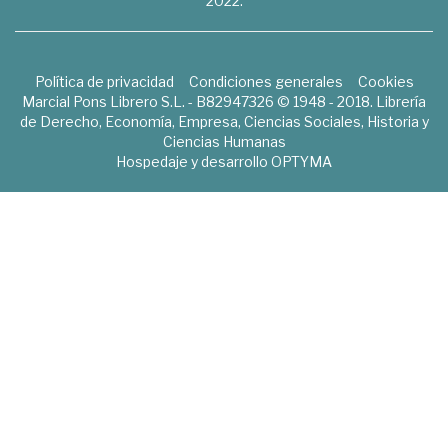
2022.
Política de privacidad
Condiciones generales
Cookies
Marcial Pons Librero S.L. - B82947326 © 1948 - 2018. Librería
de Derecho, Economía, Empresa, Ciencias Sociales, Historia y
Ciencias Humanas
Hospedaje y desarrollo
OPTYMA