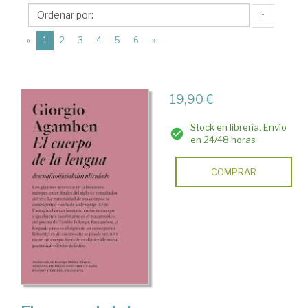
Adriana
↑
Hidalgo
(current)
Editora
«
1
2
3
4
5
6
»
19,90 €
Stock en librería. Envío
en 24/48 horas
COMPRAR