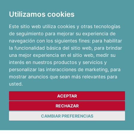
Utilizamos cookies
Este sitio web utiliza cookies y otras tecnologías
de seguimiento para mejorar su experiencia de
navegación con los siguientes fines:
para habilitar
la funcionalidad básica del sitio web
,
para brindar
una mejor experiencia en el sitio web
,
medir su
interés en nuestros productos y servicios y
personalizar las interacciones de marketing
,
para
mostrar anuncios que sean más relevantes para
usted
.
ACEPTAR
RECHAZAR
CAMBIAR PREFERENCIAS