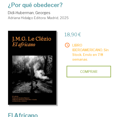
¿Por qué obedecer?
Didi-Huberman, Georges
Adriana Hidalgo Editora. Madrid, 2025
18,90 €
LIBRO
IBEROAMERICANO. Sin
Stock. Envío en 7/8
semanas.
COMPRAR
El Africano