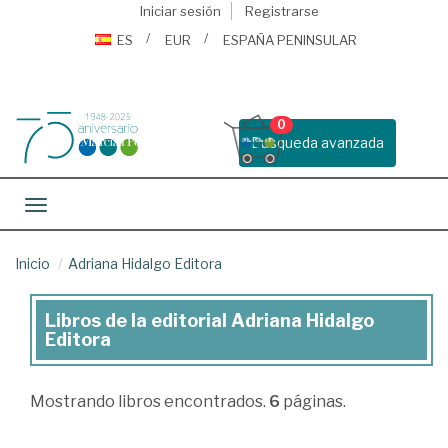
Iniciar sesión
Registrarse
ES
EUR
ESPAÑA PENINSULAR
0
Busqueda avanzada
Toggle navigation
Inicio
Adriana Hidalgo Editora
Libros de la editorial Adriana Hidalgo
Libros
Editora
de
la
Mostrando
libros encontrados.
6
páginas.
editorial