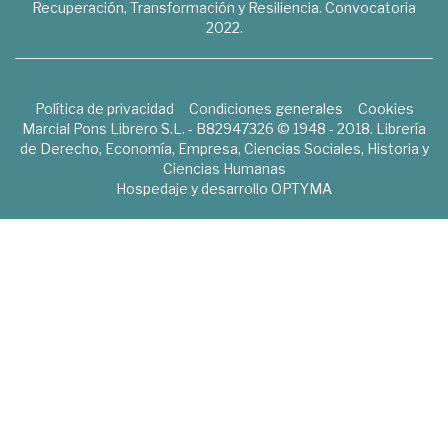
Recuperación, Transformación y Resiliencia. Convocatoria
2022.
Política de privacidad
Condiciones generales
Cookies
Marcial Pons Librero S.L. - B82947326 © 1948 - 2018. Librería
de Derecho, Economía, Empresa, Ciencias Sociales, Historia y
Ciencias Humanas
Hospedaje y desarrollo
OPTYMA