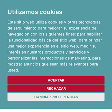
Utilizamos cookies
Este sitio web utiliza cookies y otras tecnologías
de seguimiento para mejorar su experiencia de
navegación con los siguientes fines:
para habilitar
la funcionalidad básica del sitio web
,
para brindar
una mejor experiencia en el sitio web
,
medir su
interés en nuestros productos y servicios y
personalizar las interacciones de marketing
,
para
mostrar anuncios que sean más relevantes para
usted
.
ACEPTAR
RECHAZAR
CAMBIAR PREFERENCIAS