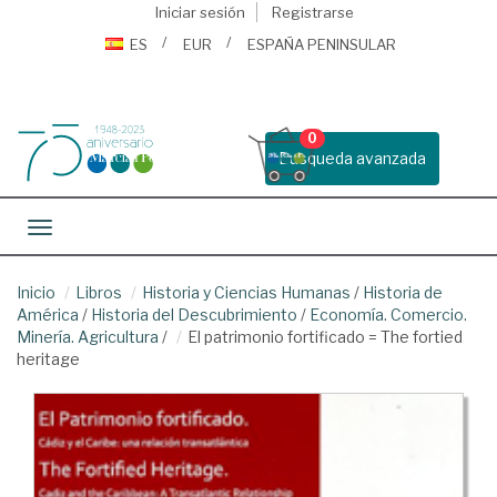
Iniciar sesión
Registrarse
ES
EUR
ESPAÑA PENINSULAR
0
Busqueda avanzada
Toggle navigation
Inicio
Libros
Historia y Ciencias Humanas
/
Historia de
América
/
Historia del Descubrimiento
/
Economía. Comercio.
Minería. Agricultura
/
El patrimonio fortificado = The fortied
heritage