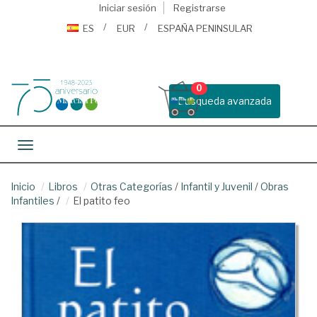
Iniciar sesión
Registrarse
ES
EUR
ESPAÑA PENINSULAR
0
Busqueda avanzada
Toggle navigation
Inicio
Libros
Otras Categorías
/
Infantil y Juvenil
/
Obras
Infantiles
/
El patito feo