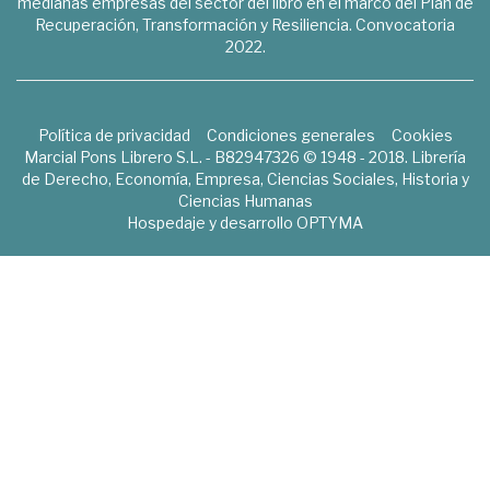
medianas empresas del sector del libro en el marco del Plan de
Recuperación, Transformación y Resiliencia. Convocatoria
2022.
Política de privacidad
Condiciones generales
Cookies
Marcial Pons Librero S.L. - B82947326 © 1948 - 2018. Librería
de Derecho, Economía, Empresa, Ciencias Sociales, Historia y
Ciencias Humanas
Hospedaje y desarrollo
OPTYMA