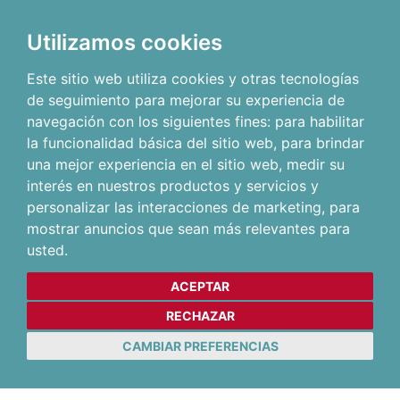
Utilizamos cookies
Este sitio web utiliza cookies y otras tecnologías
de seguimiento para mejorar su experiencia de
navegación con los siguientes fines:
para habilitar
la funcionalidad básica del sitio web
,
para brindar
una mejor experiencia en el sitio web
,
medir su
interés en nuestros productos y servicios y
personalizar las interacciones de marketing
,
para
mostrar anuncios que sean más relevantes para
usted
.
ACEPTAR
RECHAZAR
CAMBIAR PREFERENCIAS