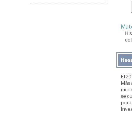
Mate
His
del
Res
El 20
Más a
muert
se cu
pone
inves