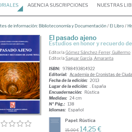
ORIALES
AGENCIA
SUSCRIPCIONES
NUESTRAS
LI
tes de información: Biblioteconomía y Documentación
/
El Libro
/
Hi
El pasado ajeno
Estudios en honor y recuerdo de
Editor/a
Gómez Sánchez-Ferrer, Guillermo
Editor/a
Saguar García, Amaranta
ISBN:
9788493814922
Editorial:
Academia de Cronistas de Ciud
Fecha de la edición:
2013
Lugar de la edición:
. España
Encuadernación:
Rústica
Medidas:
24 cm
Nº Pág.:
138
Idiomas:
Español
Papel: Rústica
14,25 €
15,00 €