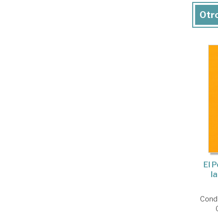
Otro
El 
l
Conde