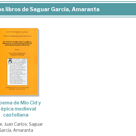
s libros de Saguar García, Amaranta
Poema de Mio Cid y
a épica medieval
castellana
, Juan Carlos
;
Saguar
García, Amaranta