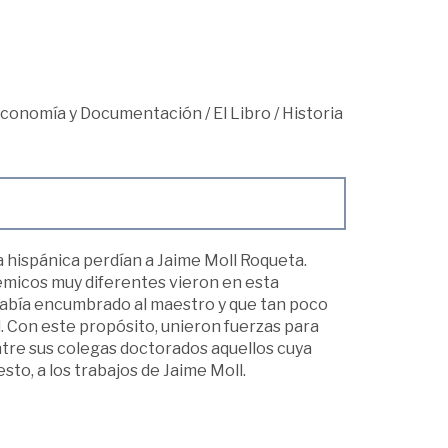
teconomía y Documentación
/
El Libro
/
Historia
gía hispánica perdían a Jaime Moll Roqueta.
démicos muy diferentes vieron en esta
e había encumbrado al maestro y que tan poco
l. Con este propósito, unieron fuerzas para
re sus colegas doctorados aquellos cuya
sto, a los trabajos de Jaime Moll.