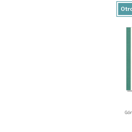
Otro
Góm