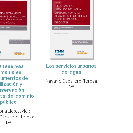
Los servicios urbanos
s reservas
del agua
maniales.
rumentos de
Navarro Caballero, Teresa
ilización y
Mª
nservación
al del dominio
público
ona Llop, Javier
;
Caballero, Teresa
Mª