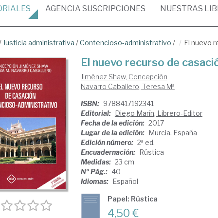
ORIALES
AGENCIA
SUSCRIPCIONES
NUESTRAS
LI
/
Justicia administrativa
/
Contencioso-administrativo
/
El nuevo r
El nuevo recurso de casaci
Jiménez Shaw, Concepción
Navarro Caballero, Teresa Mª
ISBN:
9788417192341
Editorial:
Diego Marín, Librero-Editor
Fecha de la edición:
2017
Lugar de la edición:
Murcia. España
Edición número:
2ª ed.
Encuadernación:
Rústica
Medidas:
23 cm
Nº Pág.:
40
Idiomas:
Español
Papel: Rústica
4,50 €