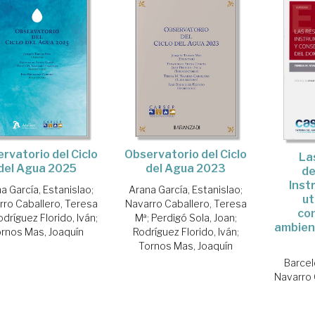
rvatorio del Ciclo
Observatorio del Ciclo
La
del Agua 2025
del Agua 2023
de
Inst
a García, Estanislao
;
Arana García, Estanislao
;
ut
rro Caballero, Teresa
Navarro Caballero, Teresa
co
odríguez Florido, Iván
;
Mª
;
Perdigó Sola, Joan
;
ambient
rnos Mas, Joaquín
Rodríguez Florido, Iván
;
Tornos Mas, Joaquín
Barcel
Navarro 