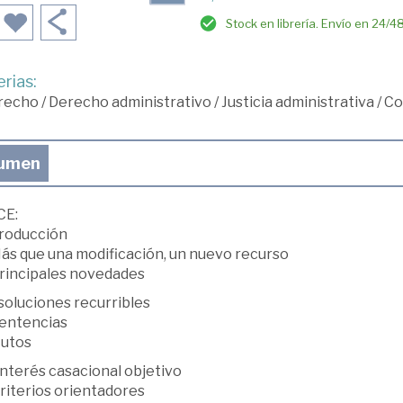
Stock en librería. Envío en 24/4
rias:
recho
/
Derecho administrativo
/
Justicia administrativa
/
Co
umen
CE:
troducción
Más que una modificación, un nuevo recurso
Principales novedades
soluciones recurribles
Sentencias
Autos
 interés casacional objetivo
Criterios orientadores