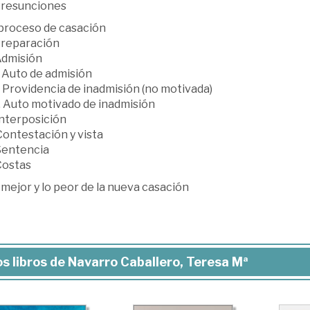
 Presunciones
 proceso de casación
 Preparación
Admisión
. Auto de admisión
. Providencia de inadmisión (no motivada)
3. Auto motivado de inadmisión
Interposición
Contestación y vista
 Sentencia
Costas
 mejor y lo peor de la nueva casación
s libros de Navarro Caballero, Teresa Mª