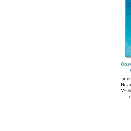
Obse
Aran
Nava
Mª
;
R
To