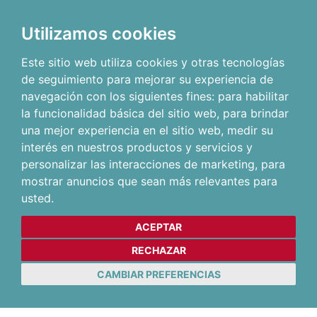
Utilizamos cookies
Este sitio web utiliza cookies y otras tecnologías
de seguimiento para mejorar su experiencia de
navegación con los siguientes fines:
para habilitar
la funcionalidad básica del sitio web
,
para brindar
una mejor experiencia en el sitio web
,
medir su
interés en nuestros productos y servicios y
personalizar las interacciones de marketing
,
para
mostrar anuncios que sean más relevantes para
usted
.
ACEPTAR
RECHAZAR
CAMBIAR PREFERENCIAS