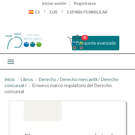
Iniciar sesión
Registrarse
ES
EUR
ESPAÑA PENINSULAR
0
Busqueda avanzada
Toggle navigation
Inicio
Libros
Derecho
/
Derecho mercantil
/
Derecho
concursal
/
El nuevo marco regulatorio del Derecho
concursal