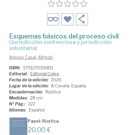
Esquemas básicos del proceso civil
(jurisdicción contenciosa y jurisdicción
voluntaria)
Areoso Casal, Alfredo
ISBN:
9791370116811
Editorial:
Editorial Colex
Fecha de la edición:
2026
Lugar de la edición:
A Coruña. España
Encuadernación:
Rústica
Medidas:
28 cm
Nº Pág.:
222
Idiomas:
Español
Papel: Rústica
20,00 €