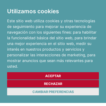
Utilizamos cookies
Este sitio web utiliza cookies y otras tecnologías
de seguimiento para mejorar su experiencia de
navegación con los siguientes fines:
para habilitar
la funcionalidad básica del sitio web
,
para brindar
una mejor experiencia en el sitio web
,
medir su
interés en nuestros productos y servicios y
personalizar las interacciones de marketing
,
para
mostrar anuncios que sean más relevantes para
usted
.
ACEPTAR
RECHAZAR
CAMBIAR PREFERENCIAS