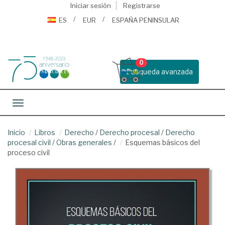
Iniciar sesión
Registrarse
ES
EUR
ESPAÑA PENINSULAR
0
Busqueda avanzada
Toggle navigation
Inicio
Libros
Derecho
/
Derecho procesal
/
Derecho
procesal civil
/
Obras generales
/
Esquemas básicos del
proceso civil