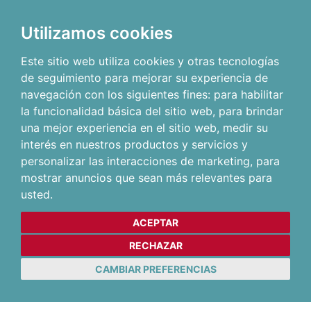
Utilizamos cookies
Este sitio web utiliza cookies y otras tecnologías
de seguimiento para mejorar su experiencia de
navegación con los siguientes fines:
para habilitar
la funcionalidad básica del sitio web
,
para brindar
una mejor experiencia en el sitio web
,
medir su
interés en nuestros productos y servicios y
personalizar las interacciones de marketing
,
para
mostrar anuncios que sean más relevantes para
usted
.
ACEPTAR
RECHAZAR
CAMBIAR PREFERENCIAS