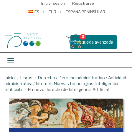
Iniciar sesión
Registrarse
ES
EUR
ESPAÑA PENINSULAR
0
Busqueda avanzada
Toggle navigation
Inicio
Libros
Derecho
/
Derecho administrativo
/
Actividad
administrativa
/
Internet. Nuevas tecnologías. Inteligencia
artificial
/
El nuevo derecho de Inteligencia Artificial