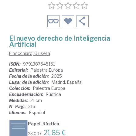
El nuevo derecho de Inteligencia
Artificial
Finocchiaro, Giusella
ISBN:
9791387545161
Editorial:
Palestra Europa
Fecha de la edición:
2025
Lugar de la edición:
Madrid. España
Colección:
Palestra Europa
Encuadernación:
Rústica
Medidas:
21 cm
Nº Pág.:
216
Idiomas:
Español
Papel: Rústica
21,85 €
23,00 €