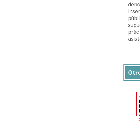
deno
inser
públi
supue
práct
asis
Otro