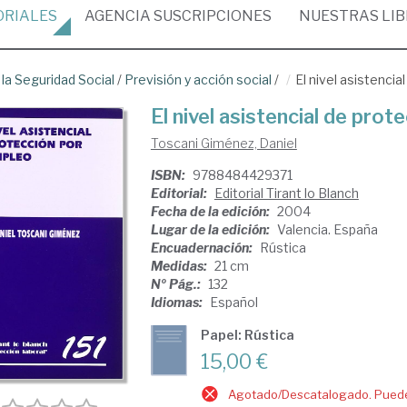
ORIALES
AGENCIA
SUSCRIPCIONES
NUESTRAS
LI
 la Seguridad Social
/
Previsión y acción social
/
El nivel asistenci
El nivel asistencial de pro
Toscani Giménez, Daniel
ISBN:
9788484429371
Editorial:
Editorial Tirant lo Blanch
Fecha de la edición:
2004
Lugar de la edición:
Valencia. España
Encuadernación:
Rústica
Medidas:
21 cm
Nº Pág.:
132
Idiomas:
Español
Papel: Rústica
15,00 €
Agotado/Descatalogado. Puede 