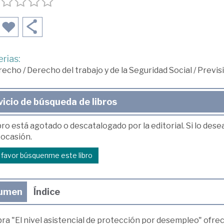
rias:
recho
/
Derecho del trabajo y de la Seguridad Social
/
Previsi
vicio de búsqueda de libros
bro está agotado o descatalogado por la editorial. Si lo des
 ocasión.
r favor búsquenme este libro
umen
Índice
ra "El nivel asistencial de protección por desempleo" ofrec