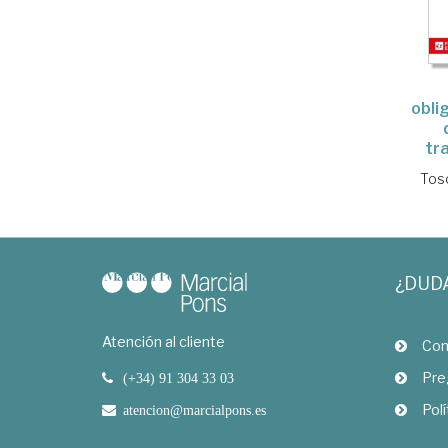
obli
tr
Tosc
¿DUD
Atención al cliente
Com
Pre
(+34) 91 304 33 03
Polí
atencion@marcialpons.es