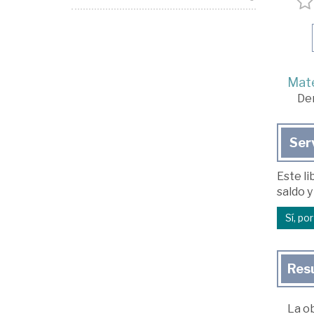
Mate
De
Ser
Este li
saldo y
Sí, po
Res
La ob