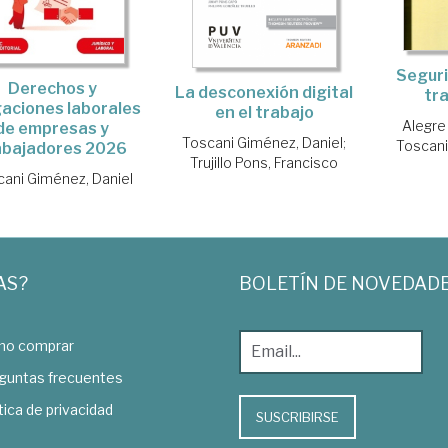
Seguri
Derechos y
La desconexión digital
tr
gaciones laborales
en el trabajo
Alegre
de empresas y
Toscani Giménez, Daniel
;
Toscani
abajadores 2026
Trujillo Pons, Francisco
ani Giménez, Daniel
AS?
BOLETÍN DE NOVEDAD
o comprar
guntas frecuentes
tica de privacidad
SUSCRIBIRSE