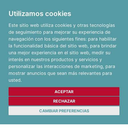
Utilizamos cookies
Este sitio web utiliza cookies y otras tecnologías
de seguimiento para mejorar su experiencia de
navegación con los siguientes fines:
para habilitar
la funcionalidad básica del sitio web
,
para brindar
una mejor experiencia en el sitio web
,
medir su
interés en nuestros productos y servicios y
personalizar las interacciones de marketing
,
para
mostrar anuncios que sean más relevantes para
usted
.
ACEPTAR
RECHAZAR
CAMBIAR PREFERENCIAS