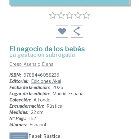
El negocio de los bebés
La gestación subrogada
Crespi Asensio, Elena
ISBN:
9788446058236
Editorial:
Ediciones Akal
Fecha de la edición:
2026
Lugar de la edición:
Madrid. España
Colección:
A Fondo
Encuadernación:
Rústica
Medidas:
22 cm
Nº Pág.:
152
Idiomas:
Español
Papel: Rústica