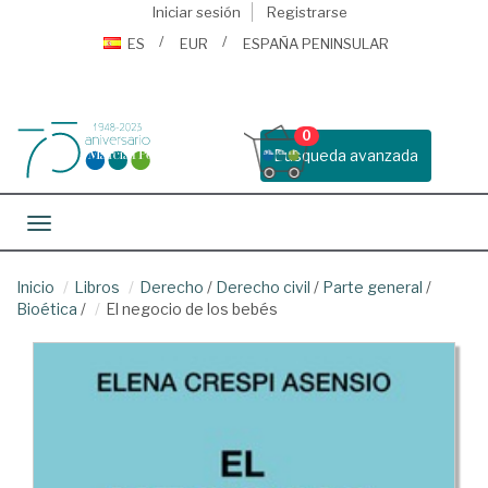
Iniciar sesión
Registrarse
ES
EUR
ESPAÑA PENINSULAR
0
Busqueda avanzada
Toggle navigation
Inicio
Libros
Derecho
/
Derecho civil
/
Parte general
/
Bioética
/
El negocio de los bebés