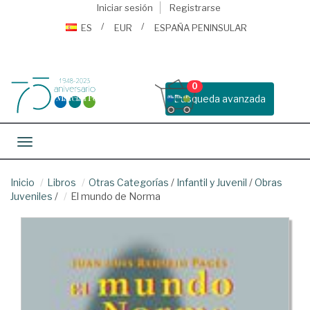
Iniciar sesión
Registrarse
ES
EUR
ESPAÑA PENINSULAR
0
Busqueda avanzada
Toggle navigation
Inicio
Libros
Otras Categorías
/
Infantil y Juvenil
/
Obras
Juveniles
/
El mundo de Norma