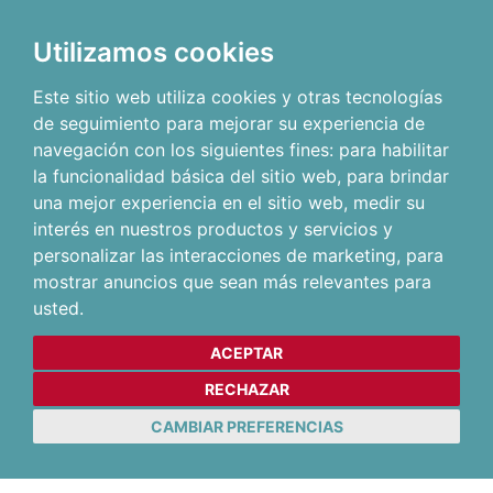
Utilizamos cookies
Este sitio web utiliza cookies y otras tecnologías
de seguimiento para mejorar su experiencia de
navegación con los siguientes fines:
para habilitar
la funcionalidad básica del sitio web
,
para brindar
una mejor experiencia en el sitio web
,
medir su
interés en nuestros productos y servicios y
personalizar las interacciones de marketing
,
para
mostrar anuncios que sean más relevantes para
usted
.
ACEPTAR
RECHAZAR
CAMBIAR PREFERENCIAS