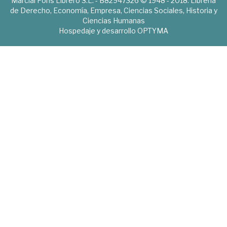
Marcial Pons Librero S.L. - B82947326 © 1948 - 2018. Librería
de Derecho, Economía, Empresa, Ciencias Sociales, Historia y
Ciencias Humanas
Hospedaje y desarrollo
OPTYMA