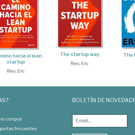
The startup way
The 
amino hacia el lean
startup
Ries, Eric
Ries, Eric
AS?
BOLETÍN DE NOVEDAD
o comprar
guntas frecuentes