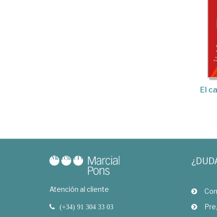
El c
¿DUD
Atención al cliente
Com
Pre
(+34) 91 304 33 03