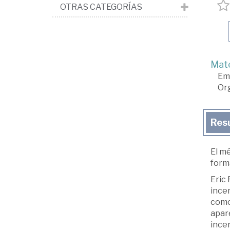
OTRAS CATEGORÍAS
Mate
Em
Org
Res
El m
form
Eric 
ince
como
apare
ince