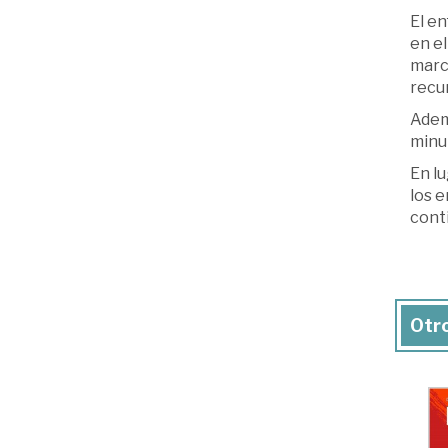
El e
en el
march
recur
Ademá
minu
En l
los 
conti
Otro