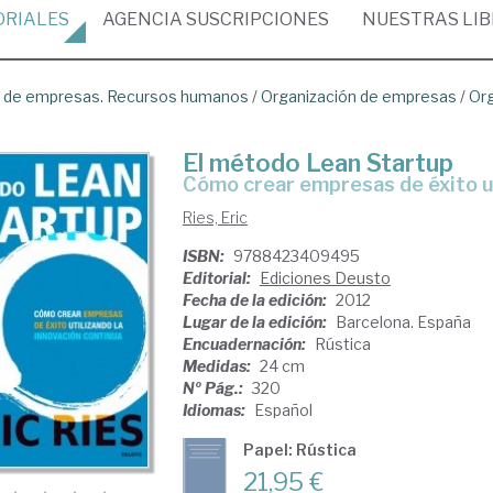
ORIALES
AGENCIA
SUSCRIPCIONES
NUESTRAS
LI
ón de empresas. Recursos humanos
/
Organización de empresas
/
Org
El método Lean Startup
cómo crear empresas de éxito u
Ries, Eric
ISBN:
9788423409495
Editorial:
Ediciones Deusto
Fecha de la edición:
2012
Lugar de la edición:
Barcelona. España
Encuadernación:
Rústica
Medidas:
24 cm
Nº Pág.:
320
Idiomas:
Español
Papel: Rústica
21,95 €